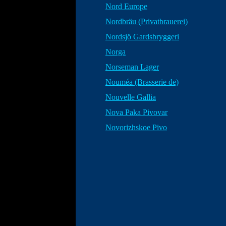
Nord Europe
Nordbräu (Privatbrauerei)
Nordsjö Gardsbryggeri
Norga
Norseman Lager
Nouméa (Brasserie de)
Nouvelle Gallia
Nova Paka Pivovar
Novorizhskoe Pivo