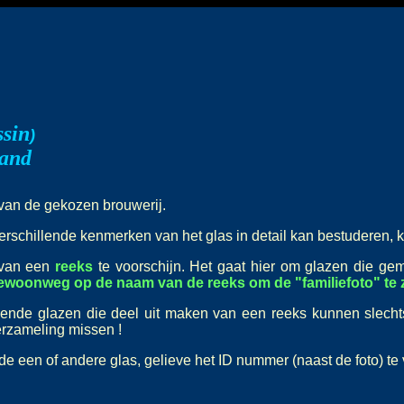
ssin
)
land
t van de gekozen brouwerij.
erschillende kenmerken van het glas in detail kan bestuderen, k
 van een
reeks
te voorschijn. Het gaat hier om glazen die ge
gewoonweg op de naam van de reeks om de "familiefoto" te z
lende glazen die deel uit maken van een reeks kunnen slech
verzameling missen !
nde een of andere glas, gelieve het ID nummer (naast de foto) te