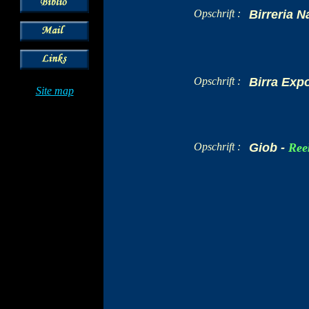
Opschrift :
Birreria 
Opschrift :
Birra Exp
Site map
Opschrift :
Giob -
Ree