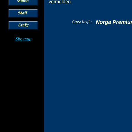
vermelden.
Opschrift :
Norga Premiu
Site map