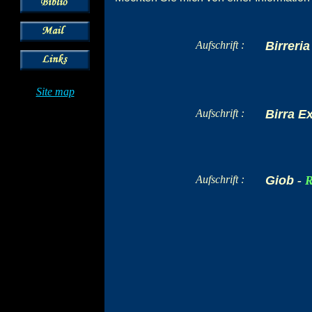
Aufschrift :
Birreri
Site map
Aufschrift :
Birra E
Aufschrift :
Giob
-
R