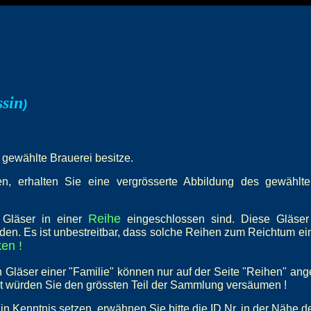
ssin
)
e gewählte Brauerei besitze.
, erhalten Sie eine vergrösserte Abbildung des gewählten 
Reihe
e Gläser in einer
eingeschlossen sind. Diese Gläser
den. Es ist unbestreitbar, dass solche Reihen zum Reichtum e
en !
 Gläser einer "Familie" können nur auf der Seite "Reihen" an
st würden Sie den grössten Teil der Sammlung versäumen !
in Kenntnis setzen, erwähnen Sie bitte die ID Nr. in der Nähe d