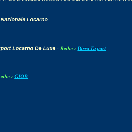
a Nazionale Locarno
xport Locarno De Luxe
-
Reihe :
Birra Export
eihe :
GIOB