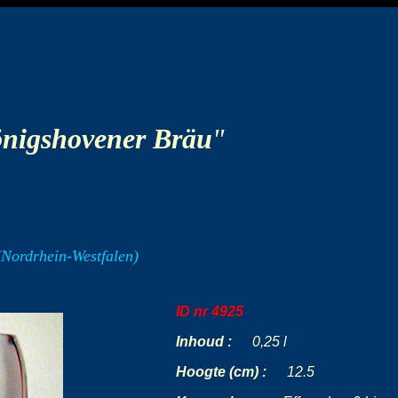
nigshovener Bräu
"
Nordrhein-Westfalen)
ID nr 4925
-----
Inhoud :
-
--
0,25 l
Hoogte (cm) :
---
12.5