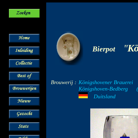
-
"
Kö
Bierpot
Brouwerij :
Königshovener Brauerei
Königshoven-Bedberg
---
(
Duitsland
--
---