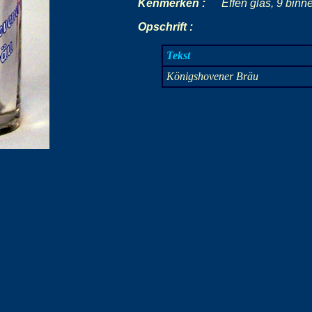
Kenmerken :
-
-
-
Effen glas, 9 bin
Opschrift :
Tekst
Königshovener Bräu