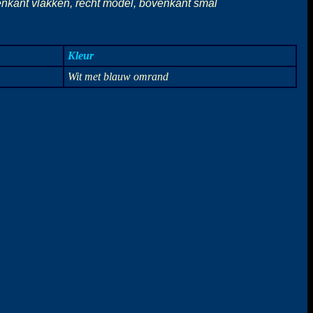
nenkant vlakken, recht model, bovenkant smal
Kleur
Wit met blauw omrand