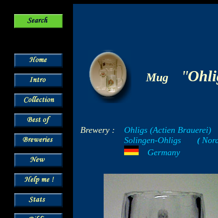
-
"
Ohli
Mug
Brewery :
Ohligs (Actien Brauerei)
Solingen-Ohligs
Nord
-----
(
-
---
Germany
- -