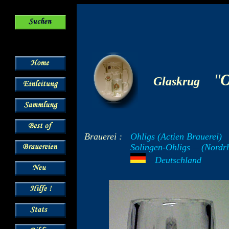
-
"
O
Glaskrug
Brauerei :
Ohligs (Actien Brauerei)
Solingen-Ohligs
--
(Nordrh
---
Deutschland