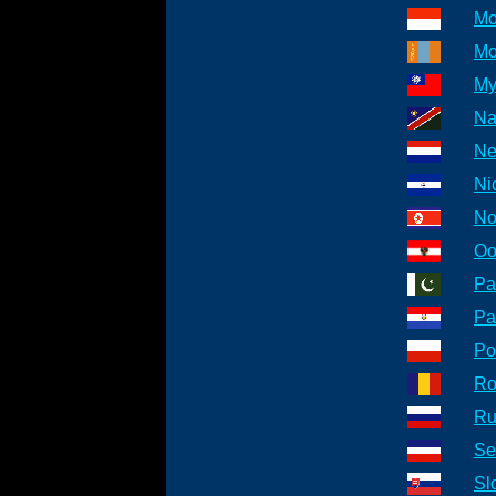
Mo
Mo
My
Na
Ne
Ni
No
Oo
Pa
Pa
Po
Ro
Ru
Se
Sl