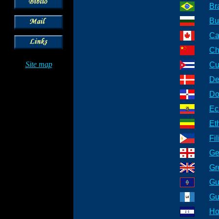
Br
Bu
Ca
Ch
Site map
Cu
De
Do
Ec
Et
Fi
Ge
Gr
Gu
Gu
Ho