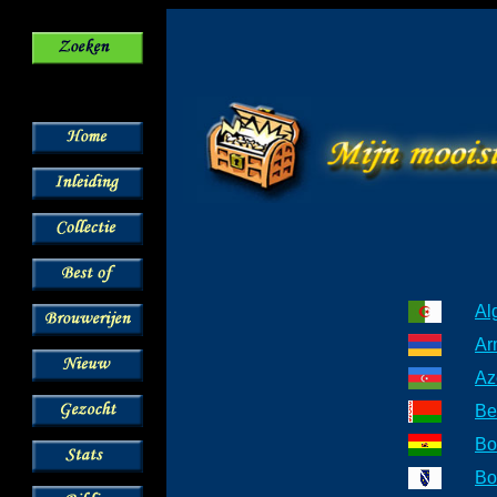
Al
Ar
Az
Be
Bo
Bo