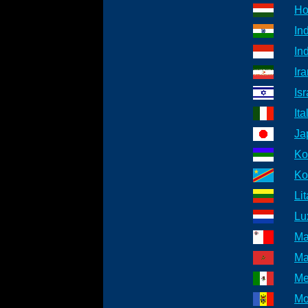
Ho
In
In
Ir
Isr
Ita
Ja
Ko
Ko
Li
Lu
Ma
Ma
Me
Mo