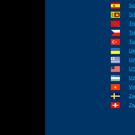
Sp
Sr
Tr
Ts
Tu
Uk
Ur
U
Uz
Vi
Zw
Zw