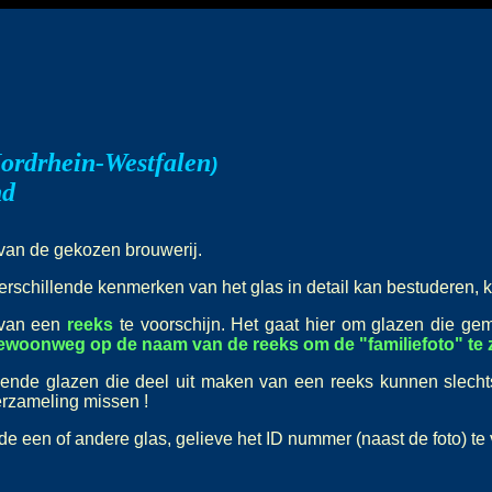
ordrhein-Westfalen
)
nd
t van de gekozen brouwerij.
erschillende kenmerken van het glas in detail kan bestuderen, k
 van een
reeks
te voorschijn. Het gaat hier om glazen die ge
gewoonweg op de naam van de reeks om de "familiefoto" te z
lende glazen die deel uit maken van een reeks kunnen slech
verzameling missen !
nde een of andere glas, gelieve het ID nummer (naast de foto) te