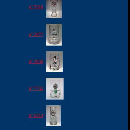
n° 5316
n° 2077
n° 3050
n° 7742
n° 6214