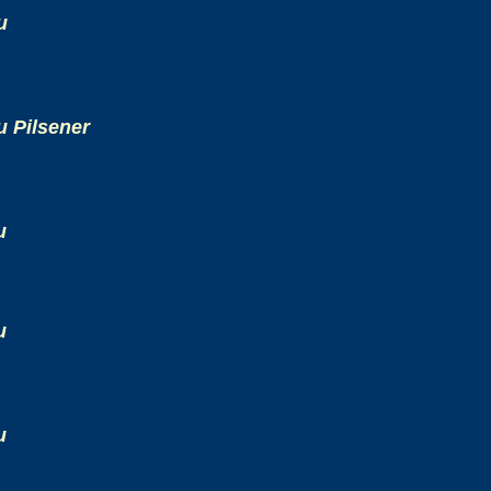
u
u Pilsener
u
u
u