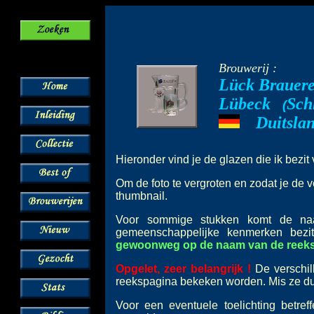
Brouwerij :
Lück Brauere
Lübeck
Sch
--
(
Duitsla
---
Hieronder vind je de glazen die ik bezi
Om de foto te vergroten en zodat je de v
thumbnail.
Voor sommige stukken komt de 
gemeenschappelijke kenmerken bez
gewoonweg op de naam van de reeks o
Opgelet, zeer belangrijk !
De verschil
reekspagina bekeken worden. Mis ze dus
Voor een eventuele toelichting betre