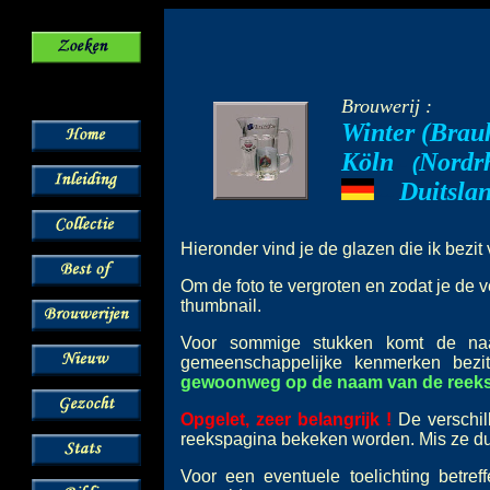
Brouwerij :
Winter (Brau
Köln
Nordr
--
(
Duitsla
---
Hieronder vind je de glazen die ik bezi
Om de foto te vergroten en zodat je de v
thumbnail.
Voor sommige stukken komt de 
gemeenschappelijke kenmerken bez
gewoonweg op de naam van de reeks o
Opgelet, zeer belangrijk !
De verschil
reekspagina bekeken worden. Mis ze dus
Voor een eventuele toelichting betre