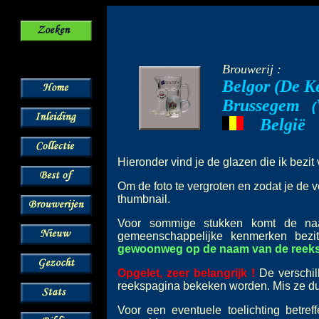
Brouwerij :
Belgor (De K
Brussegem
--
(
België
---
Hieronder vind je de glazen die ik bezi
Om de foto te vergroten en zodat je de v
thumbnail.
Voor sommige stukken komt de 
gemeenschappelijke kenmerken bez
gewoonweg op de naam van de reeks o
Opgelet, zeer belangrijk !
De verschil
reekspagina bekeken worden. Mis ze dus
Voor een eventuele toelichting betre