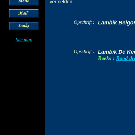
vermelden.
Opschrift :
Lambik Belgo
Site map
Opschrift :
Lambik De Ke
Reeks :
Rood dr