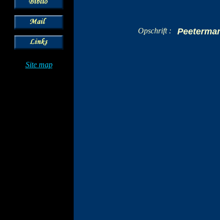
Opschrift :
Peeterma
Site map