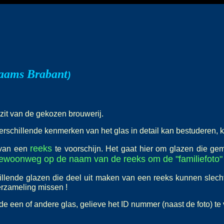
aams Brabant
)
ezit van de gekozen brouwerij.
erschillende kenmerken van het glas in detail kan bestuderen, k
reeks
 van een
te voorschijn. Het gaat hier om glazen die ge
gewoonweg op de naam van de reeks om de "familiefoto" 
llende glazen die deel uit maken van een reeks kunnen slech
verzameling missen !
nde een of andere glas, gelieve het ID nummer (naast de foto) te