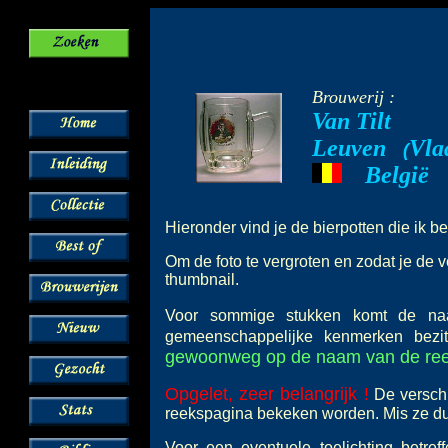
Brouwerij :
Van Tilt
Leuven
Vla
--
(
België
---
Hieronder vind je de bierpotten die ik b
Om de foto te vergroten en zodat je de v
thumbnail.
Voor sommige stukken komt de 
gemeenschappelijke kenmerken bez
gewoonweg op de naam van de reeks
Opgelet, zeer belangrijk !
De verschi
reekspagina bekeken worden. Mis ze dus
Voor een eventuele toelichting betre