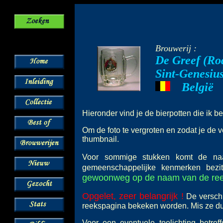
Brouwerij :
De Greef (Ro
Sint-Genesiu
België
---
Hieronder vind je de bierpotten die ik b
Om de foto te vergroten en zodat je de v
thumbnail.
Voor sommige stukken komt de 
gemeenschappelijke kenmerken bez
gewoonweg op de naam van de reeks
Opgelet, zeer belangrijk !
De verschi
reekspagina bekeken worden. Mis ze dus
Voor een eventuele toelichting betre