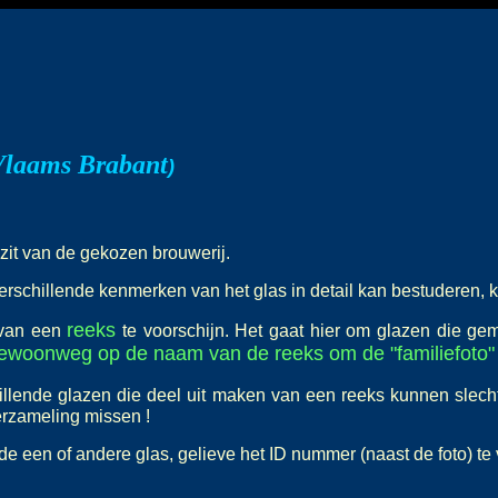
Vlaams Brabant
)
ezit van de gekozen brouwerij.
erschillende kenmerken van het glas in detail kan bestuderen, k
reeks
 van een
te voorschijn. Het gaat hier om glazen die ge
gewoonweg op de naam van de reeks om de "familiefoto" 
llende glazen die deel uit maken van een reeks kunnen slech
verzameling missen !
nde een of andere glas, gelieve het ID nummer (naast de foto) te