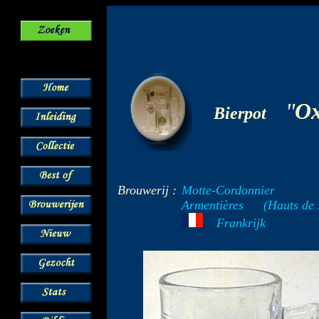
-
"
Ox
Bierpot
Brouwerij :
Motte-Cordonnier
Armentières
---
(Hauts de 
Frankrijk
--
---