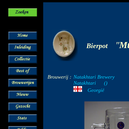
-
"
Mt
Bierpot
Brouwerij :
Natakhtari Brewery
Natakhtari
---
()
Georgië
--
---