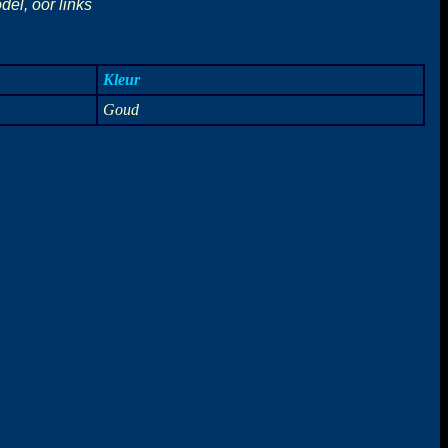
del, oor links
Kleur
Goud