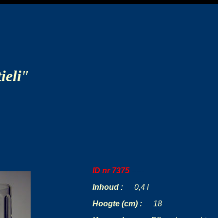
ieli
"
ID nr 7375
-----
Inhoud :
-
--
0,4 l
Hoogte (cm) :
---
18