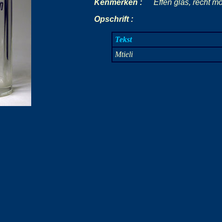
Kenmerken :
-
-
-
Effen glas, recht mo
Opschrift :
Tekst
Mtieli