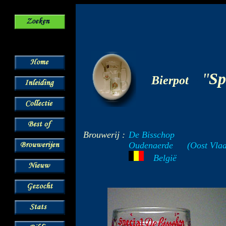
-
"
Sp
Bierpot
Brouwerij :
De Bisschop
Oudenaerde
---
(Oost Vlaa
België
--
---