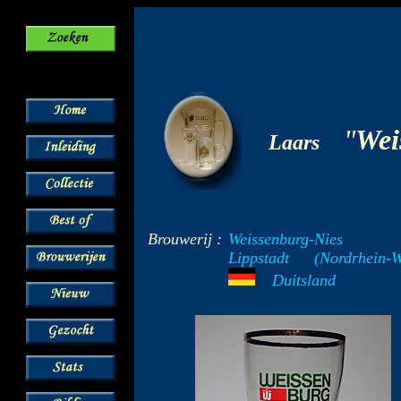
-
"
Wei
Laars
Brouwerij :
Weissenburg-Nies
Lippstadt
---
(Nordrhein-W
Duitsland
--
---