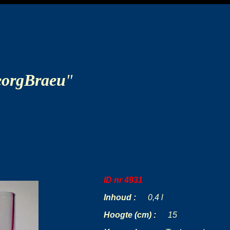
orgBraeu
"
ID nr 4931
-----
Inhoud :
-
--
0,4 l
Hoogte (cm) :
---
15