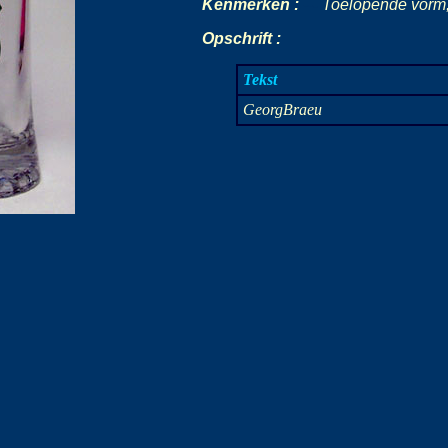
Kenmerken :
-
-
-
Toelopende vorm,
Opschrift :
Tekst
GeorgBraeu