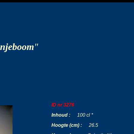
njeboom
"
ID nr 3276
-----
Inhoud :
-
--
100 cl *
Hoogte (cm) :
---
26.5