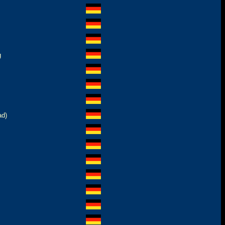
g
ad)