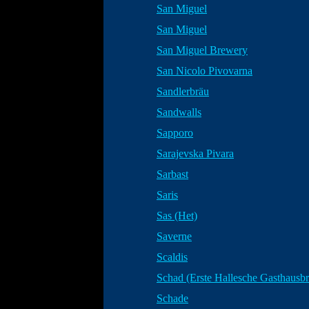
San Miguel
San Miguel
San Miguel Brewery
San Nicolo Pivovarna
Sandlerbräu
Sandwalls
Sapporo
Sarajevska Pivara
Sarbast
Saris
Sas (Het)
Saverne
Scaldis
Schad (Erste Hallesche Gasthausb
Schade