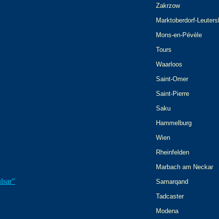
Zakrzow
Marktoberdorf-Leuter
Mons-en-Pévèle
Tours
Waarloos
Saint-Omer
Saint-Pierre
Saku
Hammelburg
Wien
Rheinfelden
Marbach am Neckar
lsar"
Samarqand
Tadcaster
Modena