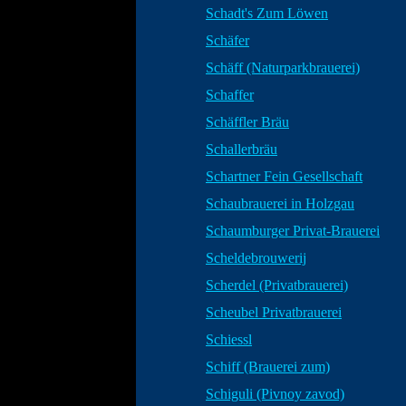
Schadt's Zum Löwen
Schäfer
Schäff (Naturparkbrauerei)
Schaffer
Schäffler Bräu
Schallerbräu
Schartner Fein Gesellschaft
Schaubrauerei in Holzgau
Schaumburger Privat-Brauerei
Scheldebrouwerij
Scherdel (Privatbrauerei)
Scheubel Privatbrauerei
Schiessl
Schiff (Brauerei zum)
Schiguli (Pivnoy zavod)