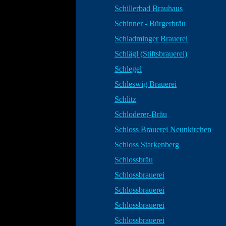
Schillerbad Brauhaus
Schinner - Bürgerbräu
Schladminger Brauerei
Schlägl (Stiftsbrauerei)
Schlegel
Schleswig Brauerei
Schlitz
Schloderer-Bräu
Schloss Brauerei Neunkirchen
Schloss Starkenberg
Schlossbräu
Schlossbrauerei
Schlossbrauerei
Schlossbrauerei
Schlossbrauerei