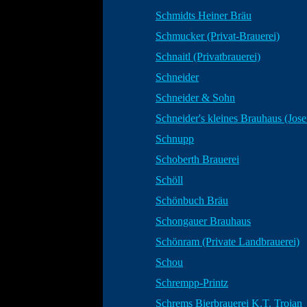
Schmidts Heiner Bräu
Schmucker (Privat-Brauerei)
Schnaitl (Privatbrauerei)
Schneider
Schneider & Sohn
Schneider's kleines Brauhaus (Jose
Schnupp
Schoberth Brauerei
Schöll
Schönbuch Bräu
Schongauer Brauhaus
Schönram (Private Landbrauerei)
Schou
Schrempp-Printz
Schrems Bierbrauerei K.T. Trojan