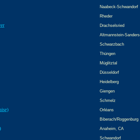
Naabeck-Schwandorf
Rheder
yer
Drachselsried
Altmannstein-Sanders
Schwarzbach
Thüngen
Müglitztal
Düsseldorf
Heidelberg
Giengen
Schmelz
aise)
Orléans
Biberach/Roggenburg
)
Anaheim, CA
Schwandorf