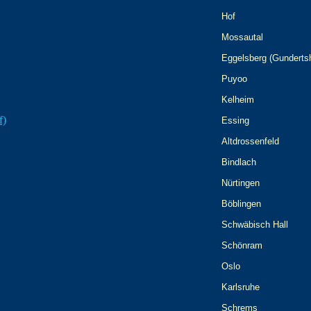
Hof
Mossautal
Eggelsberg (Gunderts
Puyoo
Kelheim
f)
Essing
Altdrossenfeld
Bindlach
Nürtingen
Böblingen
Schwäbisch Hall
Schönram
Oslo
Karlsruhe
Schrems