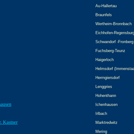
Au-Hallertau
Braunfels
Wertheim-Bronnbach
Eichhofen-Regensbur
Schwandorf -Fronberg
Fuchsberg-Teunz
Haigerloch
Helmsdorf (Immensta
Herrngiersdorf
Lenggries
Hohenthann
hausen
Ichenhausen
Irlbach
. Kastner
Marktredwitz
Mering