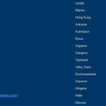
Lerida
Manila
Hong Kong
Ankaran
Kulmbach
Boras
Sapporo
Sarajevo
Tashkent
Velky Saris
Boortmeerbeek
Saverne
Hingene
rauerei zum)
Halle
Dessau