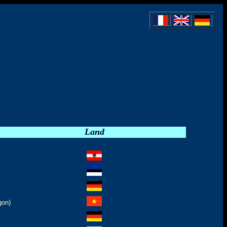
Land
gon)