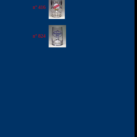
n° 416
n° 824