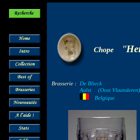
-
"
Her
Chope
Brasserie :
De Blieck
Aalst
--
(Oost Vlaanderen)
---
Belgique