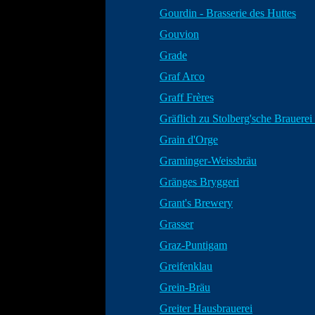
Gourdin - Brasserie des Huttes
Gouvion
Grade
Graf Arco
Graff Frères
Gräflich zu Stolberg'sche Brauere
Grain d'Orge
Graminger-Weissbräu
Gränges Bryggeri
Grant's Brewery
Grasser
Graz-Puntigam
Greifenklau
Grein-Bräu
Greiter Hausbrauerei