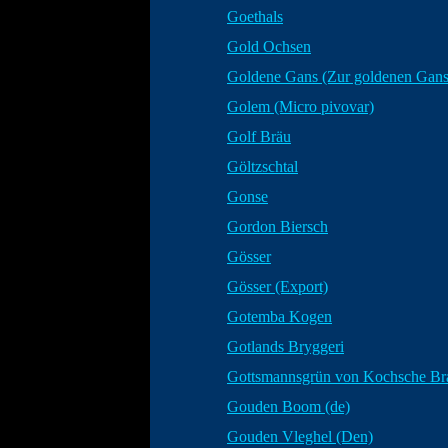
Goethals
Gold Ochsen
Goldene Gans (Zur goldenen Gans
Golem (Micro pivovar)
Golf Bräu
Göltzschtal
Gonse
Gordon Biersch
Gösser
Gösser (Export)
Gotemba Kogen
Gotlands Bryggeri
Gottsmannsgrün von Kochsche Br
Gouden Boom (de)
Gouden Vleghel (Den)