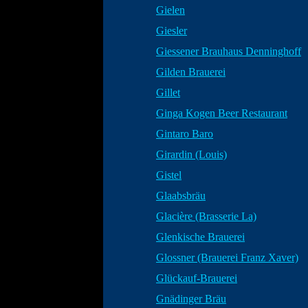
Gielen
Giesler
Giessener Brauhaus Denninghoff
Gilden Brauerei
Gillet
Ginga Kogen Beer Restaurant
Gintaro Baro
Girardin (Louis)
Gistel
Glaabsbräu
Glacière (Brasserie La)
Glenkische Brauerei
Glossner (Brauerei Franz Xaver)
Glückauf-Brauerei
Gnädinger Bräu