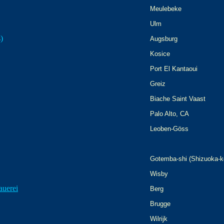
Meulebeke
Ulm
)
Augsburg
Kosice
Port El Kantaoui
Greiz
Biache Saint Vaast
Palo Alto, CA
Leoben-Göss
Gotemba-shi (Shizuoka-k
Wisby
auerei
Berg
Brugge
Wilrijk