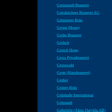
Grenzquell Brauerei
Grieskirchner Brauerei AG
Grinzinger Bräu
Grogg (Hugo)
Grohe Brauerei
Grolsch
Grosch Hugo
Gross Privatbrauerei
Grosswald
Grote (Hausbrauerei)
Gruber
Grüner-Bräu
Grünhalle International
Grünstadt
Gubernija (Alaus Darykla AB)