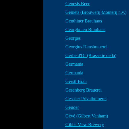
Genesis Beer
Geniets (Brouwerij-Mouterij n.v.)
Genthiner Brauhaus
Georgbraeu Brauhaus
Georges
Georgius Hausbrauerei
Gerbe d'Or (Brasserie de la)
Germania
Germania
Gerstl-Bräu
Gesenberg Brauerei
Gessner Privatbrauerei
Geuder
Gévé (Gilbert Vanham)
Gibbs Mew Brewery