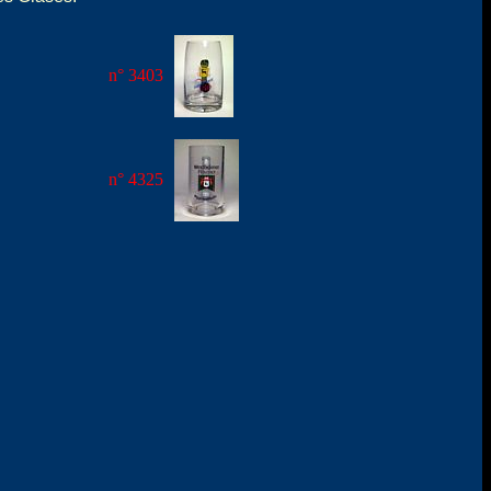
n° 3403
n° 4325