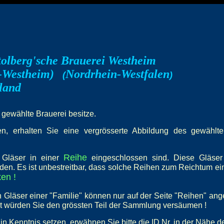
tolberg'sche Brauerei Westheim
-Westheim)
Nordrhein-Westfalen
--
(
)
land
e gewählte Brauerei besitze.
, erhalten Sie eine vergrösserte Abbildung des gewählten 
Reihe
e Gläser in einer
eingeschlossen sind. Diese Gläser
den. Es ist unbestreitbar, dass solche Reihen zum Reichtum e
en !
 Gläser einer "Familie" können nur auf der Seite "Reihen" an
st würden Sie den grössten Teil der Sammlung versäumen !
in Kenntnis setzen, erwähnen Sie bitte die ID Nr. in der Nähe d