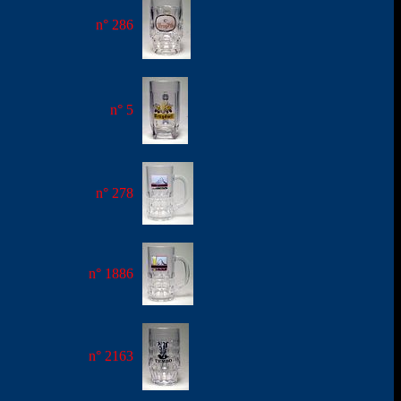
n° 286
n° 5
n° 278
n° 1886
n° 2163