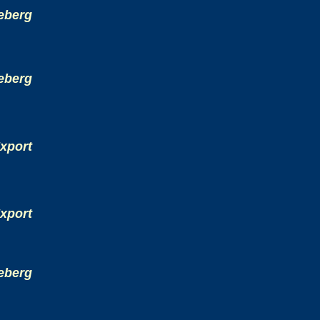
eberg
eberg
xport
xport
eberg