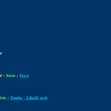
r
r -
Série :
Verre
érie :
Tembo - Libellé noir