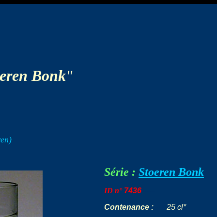
oeren Bonk
"
en)
Série :
Stoeren Bonk
ID n°
7436
-----
Contenance :
---
25 cl*