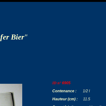
fer Bier
"
ID n°
6905
-----
Contenance :
---
1/2 l
Hauteur (cm) :
-
--
11.5