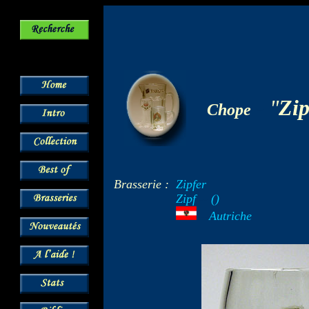
-
"
Zip
Chope
Brasserie :
Zipfer
Zipf
--
()
---
Autriche