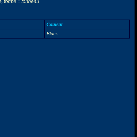
e, forme = tonneau
Couleur
Blanc