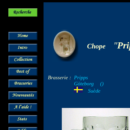
-
"
Pri
Chope
Brasserie :
Pripps
Göteborg
--
()
---
Suède