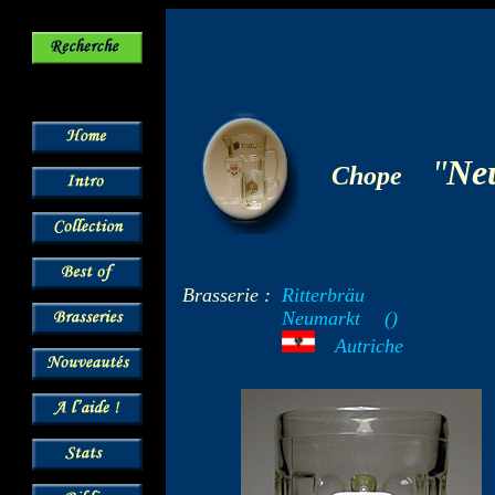
-
"
Neu
Chope
Brasserie :
Ritterbräu
Neumarkt
--
()
---
Autriche