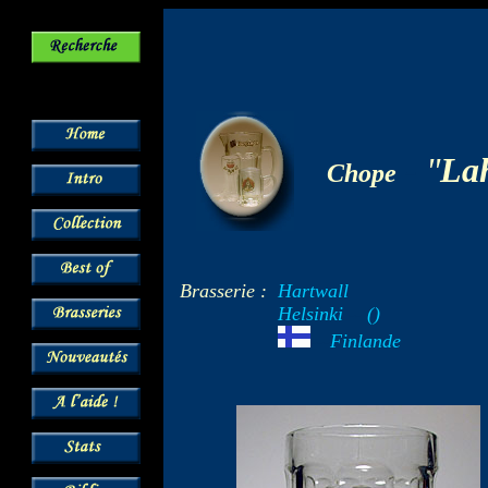
-
"
La
Chope
Brasserie :
Hartwall
Helsinki
--
()
---
Finlande