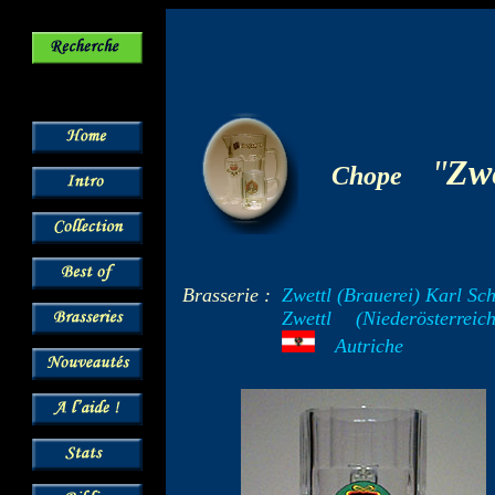
-
"
Zwe
Chope
Brasserie :
Zwettl (Brauerei) Karl Sc
Zwettl
--
(Niederösterreich
---
Autriche