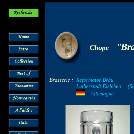
-
"
Br
Chope
Brasserie :
Reformator Bräu
Lutherstadt Eisleben
--
(Sa
---
Allemagne