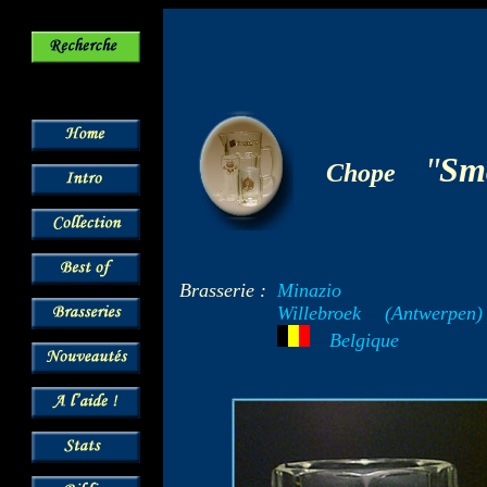
-
"
Sm
Chope
Brasserie :
Minazio
Willebroek
--
(Antwerpen)
---
Belgique