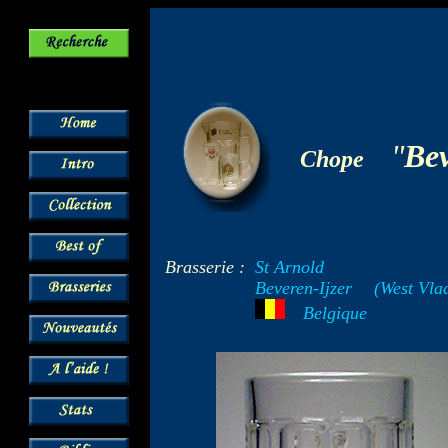
-
"
Bev
Chope
Brasserie :
St Arnold
Beveren-Ijzer
--
(West Vla
---
Belgique