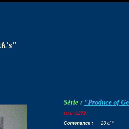
k's
"
Série :
"Produce of G
ID n°
1279
-----
Contenance :
---
20 cl *