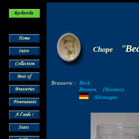
-
"
Bec
Chope
Brasserie :
Beck
Bremen
--
(Bremen)
---
Allemagne