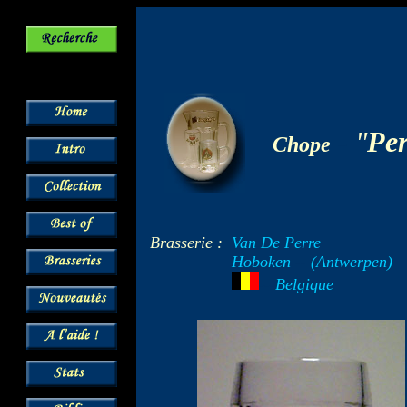
-
"
Per
Chope
Brasserie :
Van De Perre
Hoboken
--
(Antwerpen)
---
Belgique