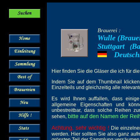
Brauerei :
Wulle (Braue
Stuttgart
Ba
--
(
Deutsch
---
Hier finden Sie die Gläser die ich für di
Indem Sie auf dem Thumbnail klicken,
Einzelteils und gleichzeitig alle relevan
Es wird Ihnen auffallen, dass einig
allgemeine Eigenschaften und könn
unbestreitbar, dass solche Reihen z
bitte auf den Namen der Reih
sehen,
Achtung, sehr wichtig !
Die einzelne
werden. Hier sollten Sie also ganz au
grössten Teil der Sammlung versäumen 