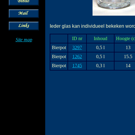
Ieder glas kan individueel bekeken worde
ID nr
Inhoud
Hoogte (
Site map
Bierpot
3297
0,5 l
13
Bierpot
1262
0,5 l
15.5
Bierpot
1745
0,3 l
14