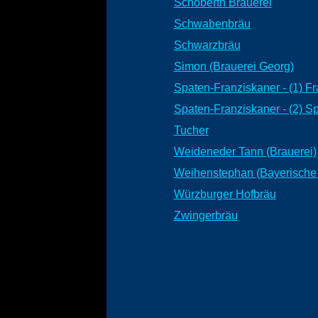
Schoberth Brauerei
Schwabenbräu
Schwarzbräu
Simon (Brauerei Georg)
Spaten-Franziskaner - (1) F
Spaten-Franziskaner - (2) S
Tucher
Weideneder Tann (Brauerei)
Weihenstephan (Bayerische 
Würzburger Hofbräu
Zwingerbräu