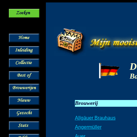
D
Ba
Brouwerij
Allgäuer Brauhaus
Angermüller
Auer