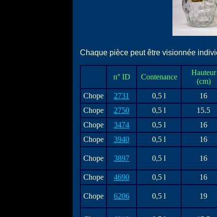
Chaque pièce peut être visionnée individ
Hauteur
n° ID
Contenance
(cm)
Chope
2731
0,5 l
16
Chope
2750
0,5 l
15.5
Chope
3474
0,5 l
16
Chope
3940
0,5 l
16
Chope
3897
0,5 l
16
Chope
4690
0,5 l
16
Chope
6206
0,5 l
19