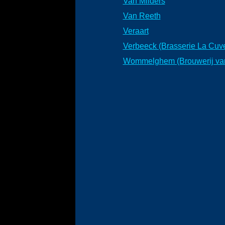
Van Milders
Van Reeth
Veraart
Verbeeck (Brasserie La Cuv
Wommelghem (Brouwerij va