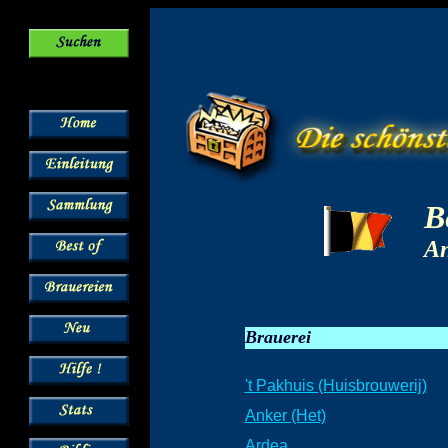
B
An
Brauerei
't Pakhuis (Huisbrouwerij)
Anker (Het)
Ardea