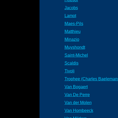
Jacobs
Lamot
Maes-Pils
Matthieu
Minazio
Muyshondt
Saint-Michel
Scaldis
Tivoli
Trophee (Charles Baeleman
Van Bogaert
Van De Perre
Van der Molen
Van Hombeeck