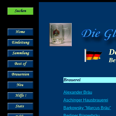
D
Be
Brauerei
Alexander Bräu
Aschinger Hausbrauerei
Barkowsky "Marcus Bräu"
Berliner Bürgerbräu