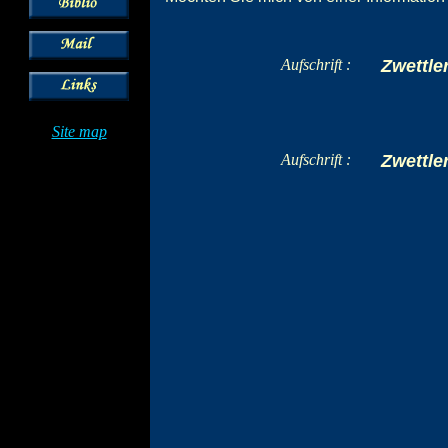
Aufschrift :
Zwettle
Site map
Aufschrift :
Zwettle