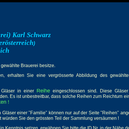
rei) Karl Schwarz
erösterreich
)
eich
e gewählte Brauerei besitze.
, erhalten Sie eine vergrösserte Abbildung des gewählten 
Reihe
e Gläser in einer
eingeschlossen sind. Diese Gläser
den. Es ist unbestreitbar, dass solche Reihen zum Reichtum e
en !
 Gläser einer "Familie" können nur auf der Seite "Reihen" an
st würden Sie den grössten Teil der Sammlung versäumen !
in Kenntnis setzen, erwähnen Sie bitte die ID Nr. in der Nähe d