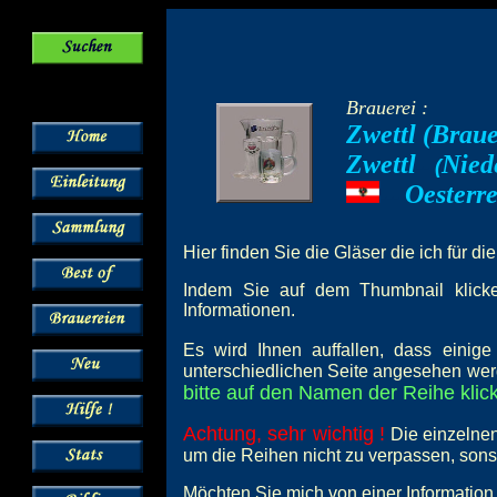
Brauerei :
Zwettl (Braue
Zwettl
Nied
--
(
Oesterr
---
Hier finden Sie die Gläser die ich für di
Indem Sie auf dem Thumbnail klicken
Informationen.
Es wird Ihnen auffallen, dass einig
unterschiedlichen Seite angesehen wer
bitte auf den Namen der Reihe klick
Achtung, sehr wichtig !
Die einzelnen
um die Reihen nicht zu verpassen, son
Möchten Sie mich von einer Information 