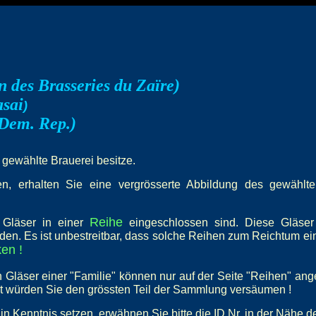
 des Brasseries du Zaïre)
sai
)
Dem. Rep.)
e gewählte Brauerei besitze.
, erhalten Sie eine vergrösserte Abbildung des gewählten 
Reihe
e Gläser in einer
eingeschlossen sind. Diese Gläser
den. Es ist unbestreitbar, dass solche Reihen zum Reichtum e
en !
 Gläser einer "Familie" können nur auf der Seite "Reihen" an
st würden Sie den grössten Teil der Sammlung versäumen !
in Kenntnis setzen, erwähnen Sie bitte die ID Nr. in der Nähe d