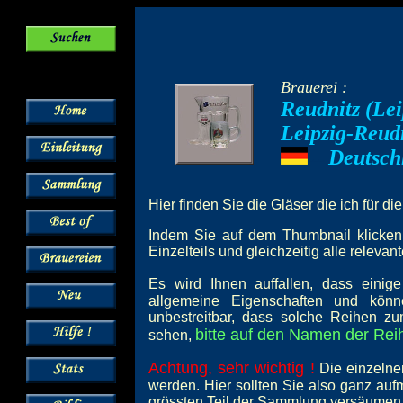
Brauerei :
Reudnitz (Lei
Leipzig-Reud
Deutsch
---
Hier finden Sie die Gläser die ich für di
Indem Sie auf dem Thumbnail klicken,
Einzelteils und gleichzeitig alle relevan
Es wird Ihnen auffallen, dass einig
allgemeine Eigenschaften und könn
unbestreitbar, dass solche Reihen z
bitte auf den Namen der Reih
sehen,
Achtung, sehr wichtig !
Die einzelne
werden. Hier sollten Sie also ganz au
grössten Teil der Sammlung versäumen 