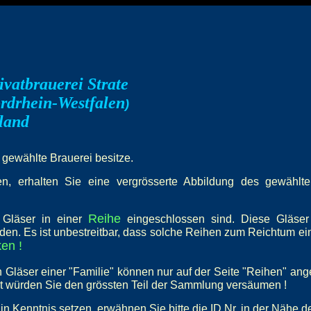
vatbrauerei Strate
rdrhein-Westfalen
)
land
e gewählte Brauerei besitze.
, erhalten Sie eine vergrösserte Abbildung des gewählten 
Reihe
e Gläser in einer
eingeschlossen sind. Diese Gläser
den. Es ist unbestreitbar, dass solche Reihen zum Reichtum e
en !
 Gläser einer "Familie" können nur auf der Seite "Reihen" an
st würden Sie den grössten Teil der Sammlung versäumen !
in Kenntnis setzen, erwähnen Sie bitte die ID Nr. in der Nähe d