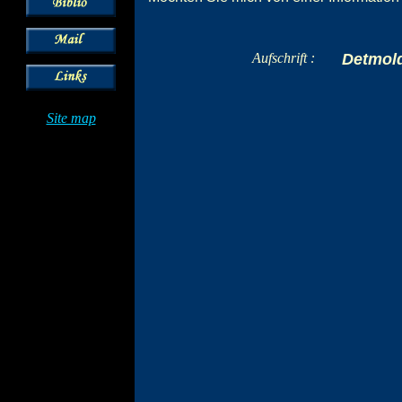
Aufschrift :
Detmold
Site map