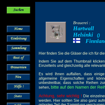
Brauerei :
Hartwall
Helsinki
--
(
)
Finnlan
---
Hier finden Sie die Gläser die ich für di
Indem Sie auf dem Thumbnail klicken,
Einzelteils und gleichzeitig alle relevan
Es wird Ihnen auffallen, dass einig
allgemeine Eigenschaften und könn
unbestreitbar, dass solche Reihen z
bitte auf den Namen der Reih
sehen,
Achtung, sehr wichtig !
Die einzelne
werden. Hier sollten Sie also ganz au
grössten Teil der Sammlung versäumen 